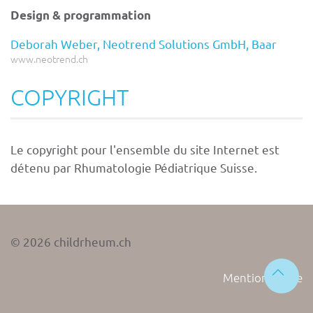
Design & programmation
Deborah Weber, Neotrend Solutions GmbH, Baar
www.neotrend.ch
COPYRIGHT
Le copyright pour l'ensemble du site Internet est
détenu par Rhumatologie Pédiatrique Suisse.
©
2026
childrheum.ch
Mention légale