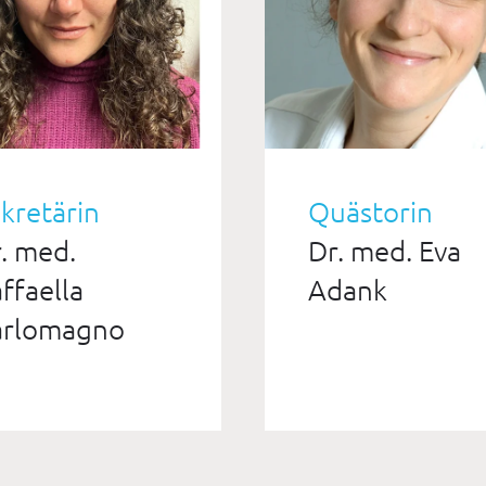
kretärin
Quästorin
. med.
Dr. med. Eva
ffaella
Adank
arlomagno