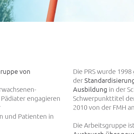
gruppe von
Die PRS wurde 1998 
der
Standardisierun
Erwachsenen-
Ausbildung
in der S
Pädiater engagieren
Schwerpunkttitel der
r
2010 von der FMH an
n und Patienten in
Die Arbeitsgruppe is