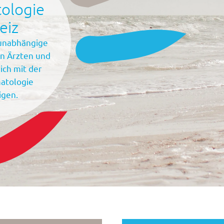
ologie
eiz
 unabhängige
n Ärzten und
sich mit der
atologie
igen.