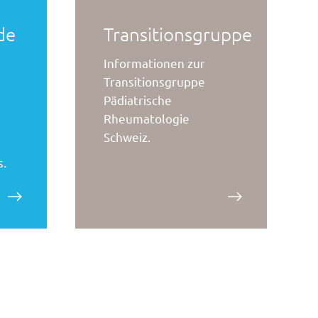
de
Transitionsgruppe
n
Informationen zur
Transitionsgruppe
Pädiatrische
Rheumatologie
Schweiz.
s.