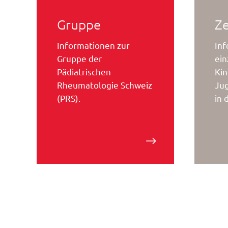
Gruppe
Z
Informationen zur
Inf
Gruppe der
ein
Pädiatrischen
Kin
Rheumatologie Schweiz
Ju
(PRS).
in 