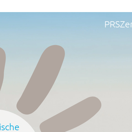
PRS
Ze
ische