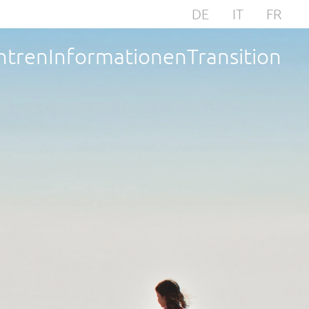
DE
IT
FR
ntren
Informationen
Transition