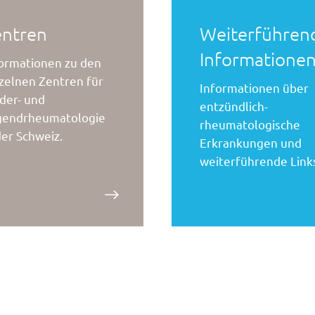
entren
Weiterführen
Informatione
ormationen zu den
zelnen Zentren für
Informationen über
der- und
entzündlich-
gendrheumatologie
rheumatologische
der Schweiz.
Erkrankungen und
weiterführende Link